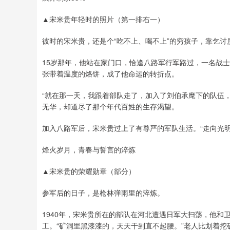
▲宋米贵年轻时的照片（第一排右一）
彼时的宋米贵，还是个“吃不上、喝不上”的穷孩子，靠乞讨
15岁那年，他站在家门口，恰逢八路军行军路过，一名战
张带着温度的烙饼，成了他命运的转折点。
“就在那一天，我跟着部队走了，加入了刘伯承麾下的队伍
无华，却道尽了那个年代百姓的生存渴望。
加入八路军后，宋米贵过上了有尊严的军队生活。“走向光
烽火岁月，青春与誓言的淬炼
▲宋米贵的荣耀勋章（部分）
参军后的日子，是枪林弹雨里的淬炼。
1940年，宋米贵所在的部队在河北遭遇日军大扫荡，他
工。“矿洞里黑漆漆的，天天干到直不起腰。”老人比划着挖矿