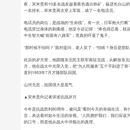
夜，宋米贵和10多名战友趁着夜色逃出铁矿，躲进长白山
一名排长，宋米贵再次穿上军装，成了一名电话员。
电话员的岗位，是战场的“生命线”。有一次，日军炮火打
电流穿过身体的刺痛感，他至今还记得：“疼也得忍着，耽
中生智大喊“前面有八路军”，竟真的吓退了鬼子。
“那时候不怕吗？”面对提问，老人笑了：“怕啥？身后是部
此后的岁月里，他跟随东北民主联军南征北战，从解放东北的
月，他在战火中光荣入党，把“为人民服务”五个字刻进了骨
直到1953年7月才随部队回国。
山河无恙，祖国强大是底气
▲宋米贵向记者讲述抗战岁月
今年是抗战胜利80周年，被问及“看到今天的幸福生活，有什
言，表达着对如今生活的珍视。“人民拥护我们，我们应该为
的口号，而是他从战火中淬炼出的真理。