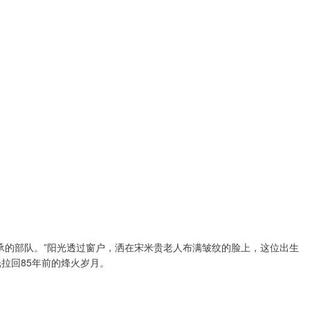
伯承的部队。”阳光透过窗户，洒在宋米贵老人布满皱纹的脸上，这位出生
光拉回85年前的烽火岁月。