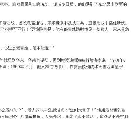
的密林。靠着野果和山泉充饥，辗转多日后，他们遇到了东北民主联军的
断了电话线，首长急需通话，宋米贵来不及找工具，直接用双手攥住断线。
误了指挥可不行！”更惊险的是，他在修复线路时撞见一伙敌人，宋米贵急
队，心里是老百姓，咱不能退！”
战场到华东、华南的硝烟，再到横渡琼州海峡解放海南岛；1948年8
子里；1950年10月，他又跨过鸭绿江，在抗美援朝的冰天雪地里坚守，
么感想时？”，老人的眼中泛起泪光：“坐到天堂了！” 他用最朴素的语
人民服务”“八路军是鱼，人民是水，鱼离了水不能活”，这些话不是空洞