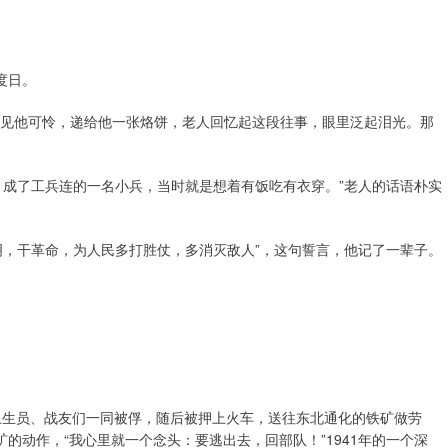
度日。
士见他可怜，递给他一张烙饼，老人回忆起这段往事，眼里泛起泪光。那
，成了工兵连的一名小兵，当时就是想着有饭吃有衣穿。”老人的话语朴实
明，干革命，为人民多打胜仗，多消灭敌人”，这句誓言，他记了一辈子。
和卫生员、战友们一同被俘，随后被押上火车，送往东北通化的铁矿做劳
的动作，“我心里就一个念头：要逃出去，回部队！”1941年的一个深