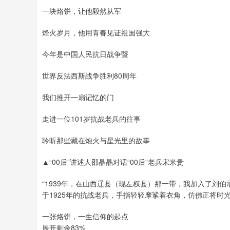
一块烙饼，让他毅然从军
烽火岁月，他用青春见证祖国强大
今年是中国人民抗日战争暨
世界反法西斯战争胜利80周年
我们推开一扇记忆的门
走进一位101岁抗战老兵的往事
聆听那些藏在炮火与星光里的故事
▲“00后”讲述人邵晶晶对话“00后”老兵宋米贵
“1939年，在山西辽县（现左权县）那一带，我加入了刘
于1925年的抗战老兵，手指轻轻摩挲着衣角，仿佛正将时
一张烙饼，一生信仰的起点
展开剩余83%