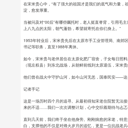
在宋米贵心中，“有了强大的祖国才是我们的底气和力量，
淀，愈发厚重。
当被问及对“00后”有哪些嘱托时，老人挺直脊背，引用毛
上八九点的太阳，朝气蓬勃，希望就寄托在你们身上。”
1953年转业后，宋米贵先后在太原市手工业管理局、南郊
书记等职务，直至1988年离休。
如今，宋米贵与老伴居住在太原化肥厂宿舍，子女每日照料
（现左权县）到东北战场，从朝鲜前线到太原退伍，宋米贵
他们曾在战火中守护山河，如今山河无恙，国泰民安——这
记者手记
这是一场历时四个月的追寻。从最初得知宋老住院暂无法接
来的不适……我们一次次调整计划，心中交织着期待与忐忑
直到几天前，我们终于坐在他身旁。刚刚病愈的宋老，特意
白，支撑他的不仅是对烽火岁月的追忆，更是一位抗战老兵