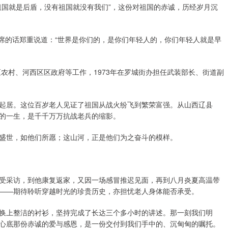
祖国就是后盾，没有祖国就没有我们”，这份对祖国的赤诚，历经岁月沉
主席的话郑重说道：“世界是你们的，是你们年轻人的，你们年轻人就是早
区农村、河西区区政府等工作，1973年在罗城街办担任武装部长、街道副
起居。这位百岁老人见证了祖国从战火纷飞到繁荣富强。从山西辽县
的一生，是千千万万抗战老兵的缩影。
盛世，如他们所愿；这山河，正是他们为之奋斗的模样。
受采访，到他康复返家，又因一场感冒推迟见面，再到八月炎夏高温带
——期待聆听穿越时光的珍贵历史，亦担忧老人身体能否承受。
换上整洁的衬衫，坚持完成了长达三个多小时的讲述。那一刻我们明
心底那份赤诚的爱与感恩，是一份交付到我们手中的、沉甸甸的嘱托。