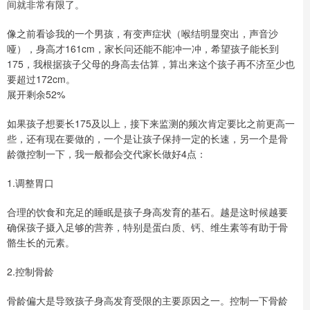
间就非常有限了。
像之前看诊我的一个男孩，有变声症状（喉结明显突出，声音沙
哑），身高才161cm，家长问还能不能冲一冲，希望孩子能长到
175，我根据孩子父母的身高去估算，算出来这个孩子再不济至少也
要超过172cm。
展开剩余52%
如果孩子想要长175及以上，接下来监测的频次肯定要比之前更高一
些，还有现在要做的，一个是让孩子保持一定的长速，另一个是骨
龄微控制一下，我一般都会交代家长做好4点：
1.调整胃口
合理的饮食和充足的睡眠是孩子身高发育的基石。越是这时候越要
确保孩子摄入足够的营养，特别是蛋白质、钙、维生素等有助于骨
骼生长的元素。
2.控制骨龄
骨龄偏大是导致孩子身高发育受限的主要原因之一。控制一下骨龄