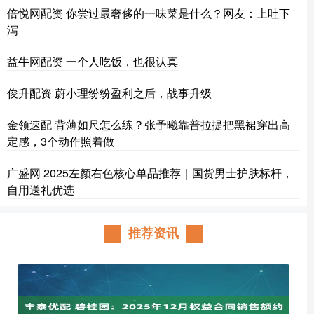
倍悦网配资 你尝过最奢侈的一味菜是什么？网友：上吐下
泻
益牛网配资 一个人吃饭，也很认真
俊升配资 蔚小理纷纷盈利之后，战事升级
金领速配 背薄如尺怎么练？张予曦靠普拉提把黑裙穿出高
定感，3个动作照着做
广盛网 2025左颜右色核心单品推荐｜国货男士护肤标杆，
自用送礼优选
推荐资讯