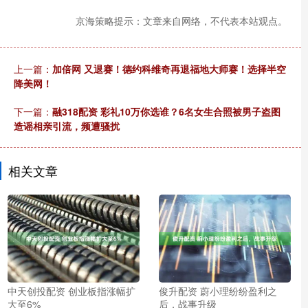
京海策略提示：文章来自网络，不代表本站观点。
上一篇：
加倍网 又退赛！德约科维奇再退福地大师赛！选择半空
降美网！
下一篇：
融318配资 彩礼10万你选谁？6名女生合照被男子盗图
造谣相亲引流，频遭骚扰
相关文章
中天创投配资 创业板指涨幅扩
俊升配资 蔚小理纷纷盈利之
大至6%
后，战事升级