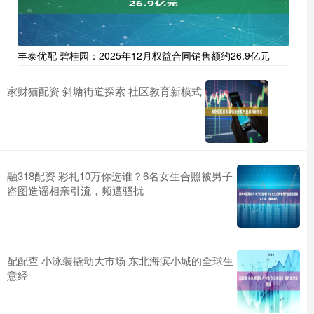
丰泰优配 碧桂园：2025年12月权益合同销售额约26.9亿元
家财猫配资 斜塘街道探索 社区教育新模式
融318配资 彩礼10万你选谁？6名女生合照被男子
盗图造谣相亲引流，频遭骚扰
配配查 小泳装撬动大市场 东北海滨小城的全球生
意经