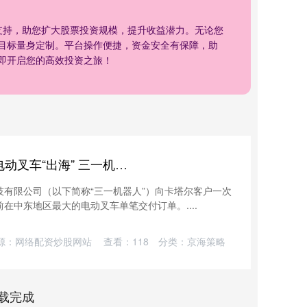
支持，助您扩大股票投资规模，提升收益潜力。无论您
目标量身定制。平台操作便捷，资金安全有保障，助
即开启您的高效投资之旅！
创通网配资 一次性交付40台电动叉车“出海” 三一机器人全力进军物流仓储搬运领域
技有限公司（以下简称“三一机器人”）向卡塔尔客户一次
在中东地区最大的电动叉车单笔交付订单。....
源：网络配资炒股网站
查看：
118
分类：
京海策略
载完成