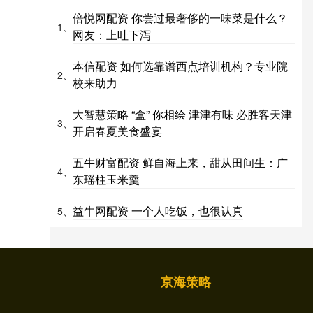
倍悦网配资 你尝过最奢侈的一味菜是什么？
1、
网友：上吐下泻
本信配资 如何选靠谱西点培训机构？专业院
2、
校来助力
大智慧策略 “盒” 你相绘 津津有味 必胜客天津
3、
开启春夏美食盛宴
五牛财富配资 鲜自海上来，甜从田间生：广
4、
东瑶柱玉米羹
益牛网配资 一个人吃饭，也很认真
5、
京海策略