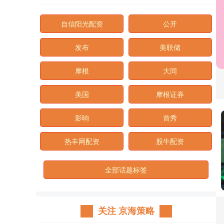
自信阳光配资
公开
发布
美联储
摩根
大同
美国
摩根证券
影响
首秀
热丰网配资
股牛配资
全部话题标签
关注 京海策略