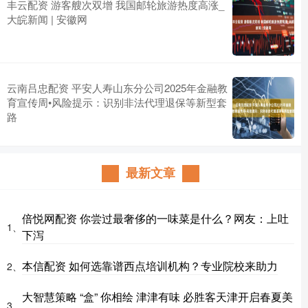
丰云配资 游客艘次双增 我国邮轮旅游热度高涨_
大皖新闻 | 安徽网
云南吕忠配资 平安人寿山东分公司2025年金融教
育宣传周•风险提示：识别非法代理退保等新型套
路
最新文章
倍悦网配资 你尝过最奢侈的一味菜是什么？网友：上吐
1、
下泻
本信配资 如何选靠谱西点培训机构？专业院校来助力
2、
大智慧策略 “盒” 你相绘 津津有味 必胜客天津开启春夏美
3、