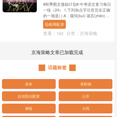
#秋季图文激励计划# 中考语文复习每日
一练（24） 1.下列加点字注音完全正确
的一项是( ) A．窥伺(kuī) 箴言(zhēn) 阳
光和煦(xù) 锲而不舍(....
迅银网配资
查看：
162
分类：
京海策略
京海策略文章已加载完成
话题标签
发布
美联储
自信阳光配资
公开
摩根
大同