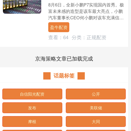
8月6日，全新小鹏P7实现国内首秀。极
富未来感的造型是该车最大亮点，小鹏
汽车董事长CEO何小鹏对该车充满信
心，期待该车重新成为小鹏汽车的“图
盈牛配资
腾”，并、。 为全方....
查看：
64
分类：
正规配资
京海策略文章已加载完成
话题标签
自信阳光配资
公开
发布
美联储
摩根
大同