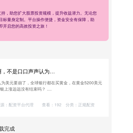
支持，助您扩大股票投资规模，提升收益潜力。无论您
目标量身定制。平台操作便捷，资金安全有保障，助
即开启您的高效投资之旅！
众银策略 美联储不降息怕啥啊，不是口口声声认为美元要崩了，全球银行都在买黄金，
为美元要崩了，全球银行都在买黄金，在黄金5200美元
远远没有结束吗？ ​​​....
来源：配资平台代理
查看：
192
分类：
正规配资
载完成