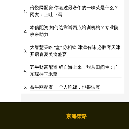
倍悦网配资 你尝过最奢侈的一味菜是什么？
1、
网友：上吐下泻
本信配资 如何选靠谱西点培训机构？专业院
2、
校来助力
大智慧策略 “盒” 你相绘 津津有味 必胜客天津
3、
开启春夏美食盛宴
五牛财富配资 鲜自海上来，甜从田间生：广
4、
东瑶柱玉米羹
益牛网配资 一个人吃饭，也很认真
5、
京海策略