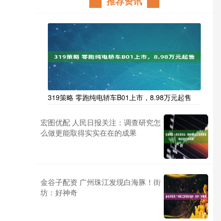
推荐资讯
319策略 零跑纯电轿车B01上市，8.98万元起售
宏图优配 人民日报关注：调查研究怎
么做更能取得实实在在的成果
金谷子配资 广州珠江发现白海豚！街
坊：好神奇