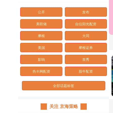
公开
发布
美联储
自信阳光配资
摩根
大同
美国
摩根证券
影响
首秀
热丰网配资
股牛配资
全部话题标签
关注 京海策略